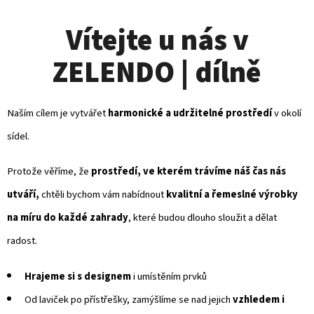
Vítejte u nás v
ZELENDO | dílně
Naším cílem je vytvářet
harmonické a udržitelné prostředí
v okolí
sídel.
Protože věříme, že
prostředí, ve kterém trávíme náš čas nás
utváří,
chtěli bychom vám nabídnout
kvalitní a řemeslné výrobky
na míru do každé zahrady
, které budou dlouho sloužit a dělat
radost.
Hrajeme si s designem
i umístěním prvků
Od laviček po přístřešky, zamýšlíme se nad jejich
vzhledem i