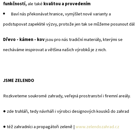
funkčností,
ale také
kvalitou a provedením
Baví nás překonávat hranice, vymýšlet nové varianty a
podstupovat zapeklité výzvy, protože jen tak se můžeme posunout dál
Dřevo - kámen - kov
jsou pro nás tradiční materiály, kterými se
necháváme inspirovat a většina našich výrobků je z nich.
JSME ZELENDO
Rozkveteme soukromé zahrady, veřejná prostranství i firemní areály.
● zde truhláři, tedy návrháři i výrobci designových kousků do zahrad
● též zahradníci a propagátoři zeleně |
www.zelendozahrad.cz