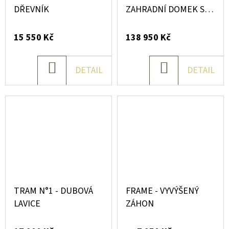
O
DŘEVNÍK
ZAHRADNÍ DOMEK SE
|
ZELENOU STŘECHOU
15 550 Kč
138 950 Kč
d
í
DO
DO
DETAIL
DETAIL
KOŠÍKU
KOŠÍKU
l
n
ě
TRAM N°1 - DUBOVÁ
FRAME - VYVÝŠENÝ
LAVICE
ZÁHON