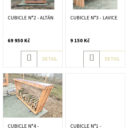
n
E
á
T
CUBICLE N°2 - ALTÁN
CUBICLE N°3 - LAVICE
E
s
N
v
A
69 950 Kč
9 150 Kč
J
Z
Í
DO
DO
DETAIL
DETAIL
E
T
KOŠÍKU
KOŠÍKU
L
?
E
N
HLEDAT
D
CUBICLE N°4 -
CUBICLE N°1 -