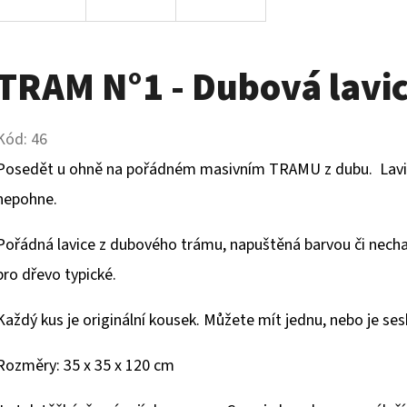
TRAM N°1 - Dubová lavi
Kód:
46
Posedět u ohně na pořádném masivním TRAMU z dubu. Lavice,
nepohne.
Pořádná lavice z dubového trámu, napuštěná barvou či nechaná
pro dřevo typické.
Každý kus je originální kousek. Můžete mít jednu, nebo je s
Rozměry: 35 x 35 x 120 cm