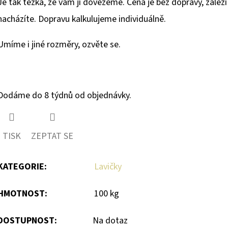
Je tak těžká, že vám jí dovezeme. Cena je bez dopravy, zálež
nacházíte. Dopravu kalkulujeme individuálně.
Umíme i jiné rozměry, ozvěte se.
Dodáme do 8 týdnů od objednávky.
TISK
ZEPTAT SE
KATEGORIE
:
Lavičky
HMOTNOST
:
100 kg
DOSTUPNOST:
Na dotaz