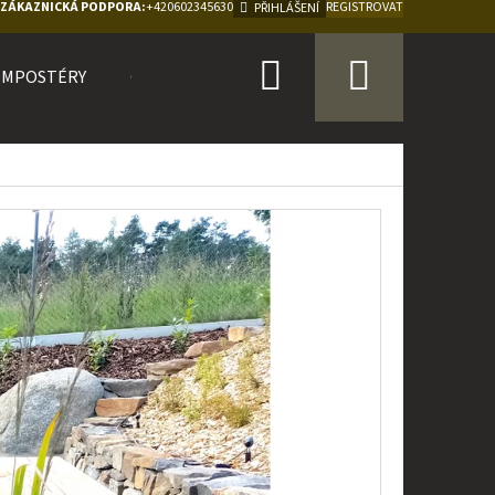
ZÁKAZNICKÁ PODPORA:
+420602345630
REGISTROVAT
PŘIHLÁŠENÍ
Hledat
Nákupn
OMPOSTÉRY
O NÁS
košík