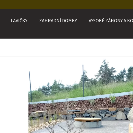
LAVIČKY
ZAHRADNÍ DOMKY
VYSOKÉ ZÁHONY A K
O POTŘEBUJETE NAJÍT?
HLEDAT