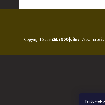
Í
P
A
Z
N
Á
E
P
L
Copyright 2026
ZELENDO|dílna
. Všechna práv
A
T
Í
Tento web po