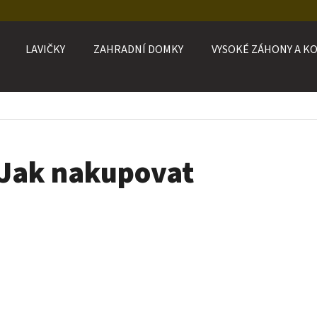
LAVIČKY
ZAHRADNÍ DOMKY
VYSOKÉ ZÁHONY A K
O POTŘEBUJETE NAJÍT?
HLEDAT
Jak nakupovat