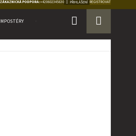
ZÁKAZNICKÁ PODPORA:
+420602345630
REGISTROVAT
PŘIHLÁŠENÍ
Hledat
Nákupn
OMPOSTÉRY
O NÁS
košík